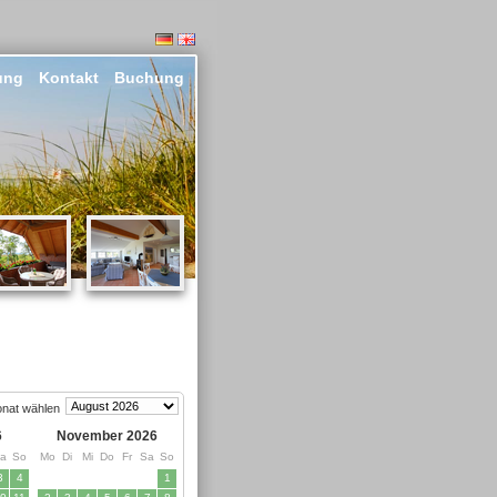
ung
Kontakt
Buchung