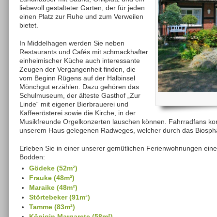
liebevoll gestalteter Garten, der für jeden
einen Platz zur Ruhe und zum Verweilen
bietet.
In Middelhagen werden Sie neben
Restaurants und Cafés mit schmackhafter
einheimischer Küche auch interessante
Zeugen der Vergangenheit finden, die
vom Beginn Rügens auf der Halbinsel
Mönchgut erzählen. Dazu gehören das
Schulmuseum, der älteste Gasthof „Zur
Linde“ mit eigener Bierbrauerei und
Kaffeerösterei sowie die Kirche, in der
Musikfreunde Orgelkonzerten lauschen können. Fahrradfans komm
unserem Haus gelegenen Radweges, welcher durch das Biosphä
Erleben Sie in einer unserer gemütlichen Ferienwohnungen eine
Bodden:
Gödeke (52m²)
Frauke (48m²)
Maraike (48m²)
Störtebeker (91m²)
Tamme (83m²)
Königin Margarete (58m²)