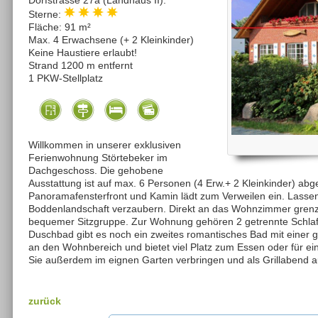
Dorfstrasse 27a (Landhaus II):
Sterne:
Fläche: 91 m²
Max. 4 Erwachsene (+ 2 Kleinkinder)
Keine Haustiere erlaubt!
Strand 1200 m entfernt
1 PKW-Stellplatz
Willkommen in unserer exklusiven
Ferienwohnung Störtebeker im
Dachgeschoss. Die gehobene
Ausstattung ist auf max. 6 Personen (4 Erw.+ 2 Kleinkinder) a
Panoramafensterfront und Kamin lädt zum Verweilen ein. Lassen 
Boddenlandschaft verzaubern. Direkt an das Wohnzimmer grenz
bequemer Sitzgruppe. Zur Wohnung gehören 2 getrennte Schla
Duschbad gibt es noch ein zweites romantisches Bad mit einer
an den Wohnbereich und bietet viel Platz zum Essen oder für e
Sie außerdem im eignen Garten verbringen und als Grillabend a
zurück