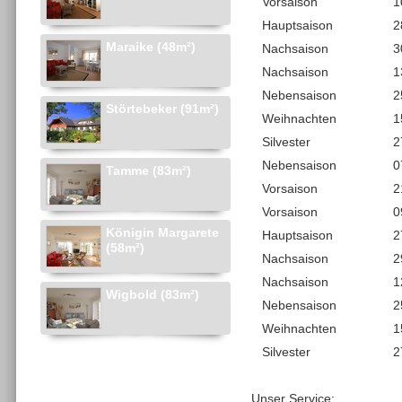
Vorsaison
1
Hauptsaison
2
Maraike (48m²)
Nachsaison
3
Nachsaison
1
Nebensaison
2
Störtebeker (91m²)
Weihnachten
1
Silvester
2
Nebensaison
0
Tamme (83m²)
Vorsaison
2
Vorsaison
0
Königin Margarete
Hauptsaison
2
(58m²)
Nachsaison
2
Nachsaison
1
Wigbold (83m²)
Nebensaison
2
Weihnachten
1
Silvester
2
Unser Service: