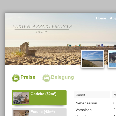
Home
App
Preise
Belegung
Gödeke (52m²)
Saison
V
Nebensaison
0
Vorsaison
2
Frauke (48m²)