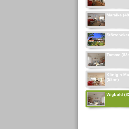
Maraike (4
Störtebeker
Tamme (83
Königin Ma
(58m²)
Wigbold (8