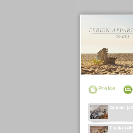
Preise
Gödeke (52
Frauke (48