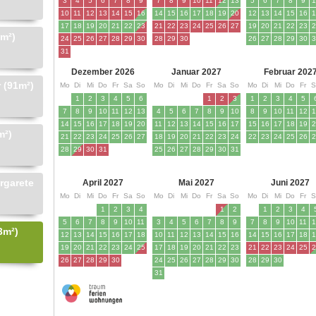
8m²)
 (91m²)
m²)
rgarete
3m²)