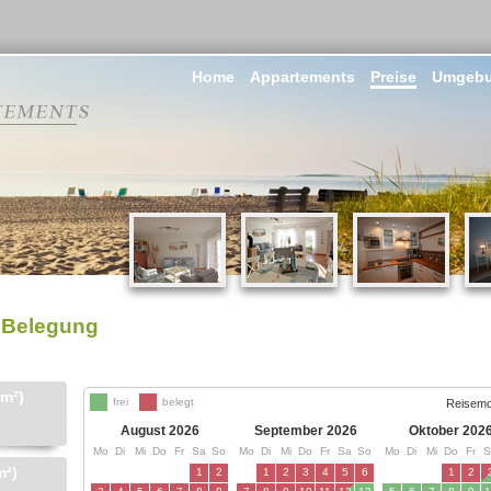
Home
Appartements
Preise
Umgeb
Belegung
m²)
m²)